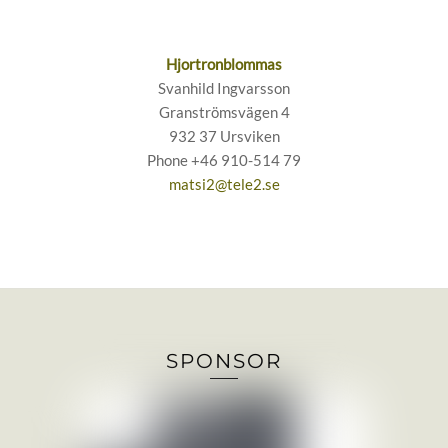
Skip
to
content
Hjortronblommas
Svanhild Ingvarsson
Granströmsvägen 4
932 37 Ursviken
Phone +46 910-514 79
matsi2@tele2.se
SPONSOR