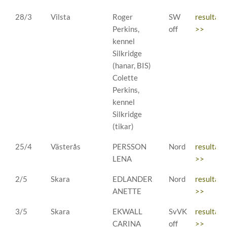
28/3
Vilsta
Roger
SW
resultat
Perkins,
off
>>
kennel
Silkridge
(hanar, BIS)
Colette
Perkins,
kennel
Silkridge
(tikar)
25/4
Västerås
PERSSON
Nord
resultat
LENA
>>
2/5
Skara
EDLANDER
Nord
resultat
ANETTE
>>
3/5
Skara
EKWALL
SvVK
resultat
CARINA
off
>>