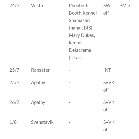
24/7
Vilsta
Phoebe J.
SW
PM >>
Booth, kennel
off
Shamasan
(hanar, BIS)
Mary Dukes,
kennel
Delacreme
(tikar)
25/7
Ransäter
-
INT
25/7
Apalby
-
SvVK
off
26/7
Apalby
-
SvVK
off
1/8
Svenstavik
-
SvVK
off