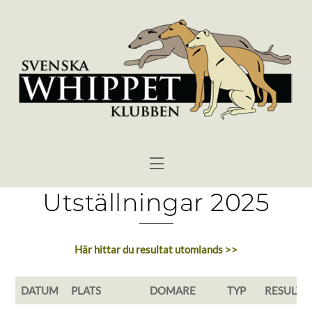
Skip
to
content
Menu
Utställningar 2025
Här hittar du resultat utomlands >>
DATUM
PLATS
DOMARE
TYP
RESULTA