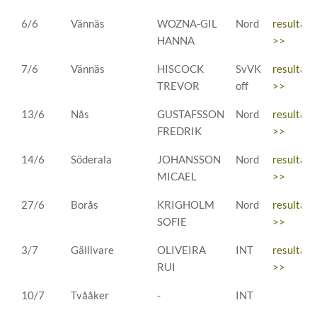
6/6
Vännäs
WOZNA-GIL
Nord
resultat
HANNA
>>
7/6
Vännäs
HISCOCK
SvVK
resultat
TREVOR
off
>>
13/6
Nås
GUSTAFSSON
Nord
resultat
FREDRIK
>>
14/6
Söderala
JOHANSSON
Nord
resultat
MICAEL
>>
27/6
Borås
KRIGHOLM
Nord
resultat
SOFIE
>>
3/7
Gällivare
OLIVEIRA
INT
resultat
RUI
>>
10/7
Tvååker
-
INT