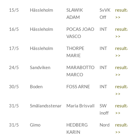
15/5
Hässleholm
SLAWIK
SvVK
resultat
ADAM
Off
>>
16/5
Hässleholm
POCAS JOAO
INT
resultat
VASCO
>>
17/5
Hässleholm
THORPE
INT
resultat
MARIE
>>
24/5
Sandviken
MARABOTTO
INT
resultat
MARCO
>>
30/5
Boden
FOSS ARNE
INT
resultat
>>
31/5
Smålandsstenar
Maria Brisvall
SW
resultat
inoff
>>
31/5
Gimo
HEDBERG
Nord
resultat
KARIN
>>