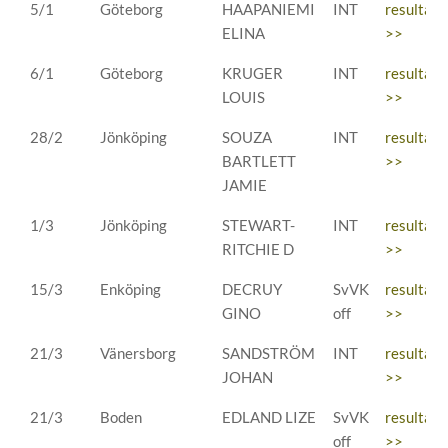
DATUM
PLATS
DOMARE
TYP
RESULTA
5/1
Göteborg
HAAPANIEMI
INT
resultat
ELINA
>>
6/1
Göteborg
KRUGER
INT
resultat
LOUIS
>>
28/2
Jönköping
SOUZA
INT
resultat
BARTLETT
>>
JAMIE
1/3
Jönköping
STEWART-
INT
resultat
RITCHIE D
>>
15/3
Enköping
DECRUY
SvVK
resultat
GINO
off
>>
21/3
Vänersborg
SANDSTRÖM
INT
resultat
JOHAN
>>
21/3
Boden
EDLAND LIZE
SvVK
resultat
off
>>