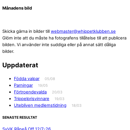
Månadens bild
Skicka gärna in bilder till
webmaster@whippetklubben.se
Glöm inte att du måste ha fotografens tillåtelse till att publicera
bilden. Vi använder inte suddiga eller på annat sätt dåliga
bilder.
Uppdaterat
Födda valpar
05/08
Parningar
19/05
Förtroendevalda
20/03
Trippelprisvinnare
19/03
Utebliven medlemstidning
18/03
SENASTE RESULTAT
SvVK Råneå Off 12/7-26