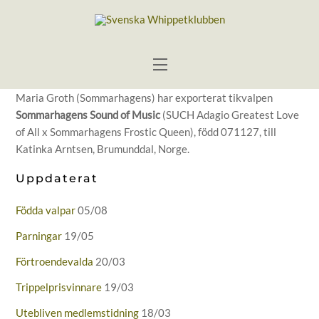
Skip
to
content
Menu
Maria Groth (Sommarhagens) har exporterat tikvalpen
Sommarhagens Sound of Music
(SUCH Adagio Greatest Love
of All x Sommarhagens Frostic Queen), född 071127, till
Katinka Arntsen, Brumunddal, Norge.
Uppdaterat
Födda valpar
05/08
Parningar
19/05
Förtroendevalda
20/03
Trippelprisvinnare
19/03
Utebliven medlemstidning
18/03