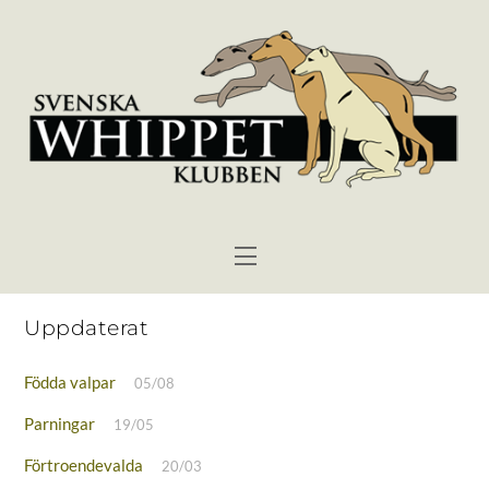
Skip
to
content
Menu
Uppdaterat
Födda valpar
05/08
Parningar
19/05
Förtroendevalda
20/03