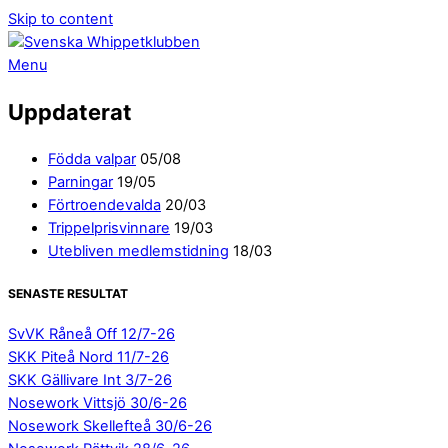
Skip to content
Menu
Uppdaterat
Födda valpar
05/08
Parningar
19/05
Förtroendevalda
20/03
Trippelprisvinnare
19/03
Utebliven medlemstidning
18/03
SENASTE RESULTAT
SvVK Råneå Off 12/7-26
SKK Piteå Nord 11/7-26
SKK Gällivare Int 3/7-26
Nosework Vittsjö 30/6-26
Nosework Skellefteå 30/6-26