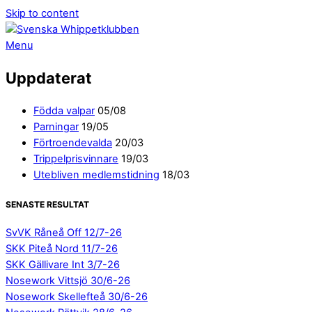
Skip to content
Menu
Uppdaterat
Födda valpar
05/08
Parningar
19/05
Förtroendevalda
20/03
Trippelprisvinnare
19/03
Utebliven medlemstidning
18/03
SENASTE RESULTAT
SvVK Råneå Off 12/7-26
SKK Piteå Nord 11/7-26
SKK Gällivare Int 3/7-26
Nosework Vittsjö 30/6-26
Nosework Skellefteå 30/6-26