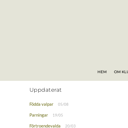
Skip
to
content
HEM
OM KL
Uppdaterat
Födda valpar
05/08
Parningar
19/05
Förtroendevalda
20/03