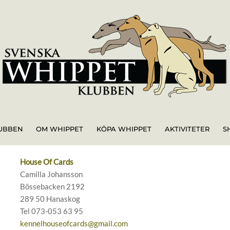
UBBEN
OM WHIPPET
KÖPA WHIPPET
AKTIVITETER
S
House Of Cards
Camilla Johansson
Bössebacken 2192
289 50 Hanaskog
Tel 073-053 63 95
kennelhouseofcards@gmail.com