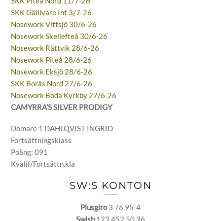
SKK Piteå Nord 11/7-26
SKK Gällivare Int 3/7-26
Nosework Vittsjö 30/6-26
Nosework Skellefteå 30/6-26
Nosework Rättvik 28/6-26
Nosework Piteå 28/6-26
Nosework Eksjö 28/6-26
SKK Borås Nord 27/6-26
Nosework Boda Kyrkby 27/6-26
CAMYRRA’S SILVER PRODIGY
Domare 1 DAHLQVIST INGRID
Fortsättningsklass
Poäng: 091
Kvalif/Fortsättn.kla
SW:S KONTON
Plusgiro
3 76 95-4
Swish
123 452 50 36