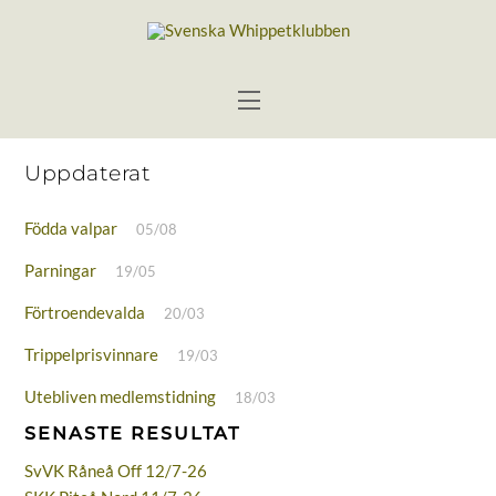
Skip
to
content
Menu
Uppdaterat
Födda valpar
05/08
Parningar
19/05
Förtroendevalda
20/03
Trippelprisvinnare
19/03
Utebliven medlemstidning
18/03
SENASTE RESULTAT
SvVK Råneå Off 12/7-26