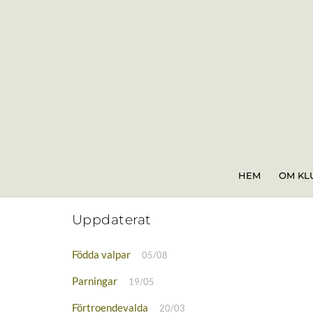
Skip
to
content
HEM
OM KL
Uppdaterat
Födda valpar
05/08
Parningar
19/05
Förtroendevalda
20/03