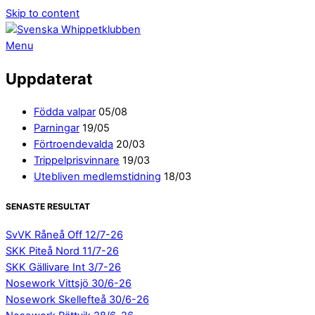
Skip to content
Menu
Uppdaterat
Födda valpar
05/08
Parningar
19/05
Förtroendevalda
20/03
Trippelprisvinnare
19/03
Utebliven medlemstidning
18/03
SENASTE RESULTAT
SvVK Råneå Off 12/7-26
SKK Piteå Nord 11/7-26
SKK Gällivare Int 3/7-26
Nosework Vittsjö 30/6-26
Nosework Skellefteå 30/6-26