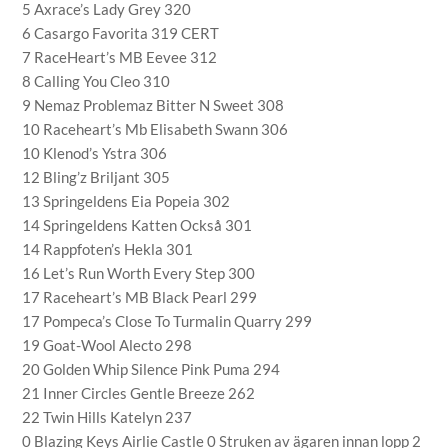
5 Axrace’s Lady Grey 320
6 Casargo Favorita 319 CERT
7 RaceHeart’s MB Eevee 312
8 Calling You Cleo 310
9 Nemaz Problemaz Bitter N Sweet 308
10 Raceheart’s Mb Elisabeth Swann 306
10 Klenod’s Ystra 306
12 Bling’z Briljant 305
13 Springeldens Eia Popeia 302
14 Springeldens Katten Också 301
14 Rappfoten’s Hekla 301
16 Let’s Run Worth Every Step 300
17 Raceheart’s MB Black Pearl 299
17 Pompeca’s Close To Turmalin Quarry 299
19 Goat-Wool Alecto 298
20 Golden Whip Silence Pink Puma 294
21 Inner Circles Gentle Breeze 262
22 Twin Hills Katelyn 237
0 Blazing Keys Airlie Castle 0 Struken av ägaren innan lopp 2