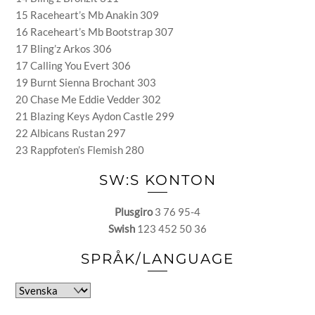
15 Raceheart’s Mb Anakin 309
16 Raceheart’s Mb Bootstrap 307
17 Bling’z Arkos 306
17 Calling You Evert 306
19 Burnt Sienna Brochant 303
20 Chase Me Eddie Vedder 302
21 Blazing Keys Aydon Castle 299
22 Albicans Rustan 297
23 Rappfoten’s Flemish 280
SW:S KONTON
Plusgiro
3 76 95-4
Swish
123 452 50 36
SPRÅK/LANGUAGE
Välj
ett