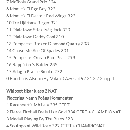
7 McTools Grand Prix 324
8 Idomic’s El Ego Boy 323
8 Idomic’s El Detroit Red Wings 323
10 Tre Hjärtans Birger 321
11 Dixietown Stick Iväg Jack 320
12 Dixietown Daddy Cool 310
13 Pompeca’s Broken Diamond Quarry 303
14 Chase Me Ace Of Spades 301
15 Pompeca’s Ocean Blue Pearl 298
16 Rappfoten’s Balder 285
17 Adagio Prairie Smoke 272
0 Barolito’s Alserio By Milan 0 Avvisad §2.21.2.2.2 lopp 1
Whippet tikar klass 2 NAT
Placering Namn Poäng Kommentar
1 Raceheart’s Mb Leia 335 CERT
2 Fierce Fireball Feels Like Gold 334 CERT + CHAMPIONAT
3 Medali Playing By The Rules 323
4 Southpoint Wild Rose 322 CERT + CHAMPIONAT