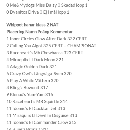
0 Me&Mydogs Miss Daisy 0 Skadad lopp 1
0 Dyanitos Driva 0 Ej i mål lopp 1
Whippet hanar klass 2 NAT
Placering Namn Poäng Kommentar
1 Inner Circles Glow After Dark 332 CERT
2 Calling You Algot 325 CERT + CHAMPIONAT
3 Raceheart’s Mb Chewbacca 323 CERT
4 Miraqulix Ll Dark Moon 321
4 Adagio Golden Duck 321
6 Crazy Owl’s Långväga-Sven 320
6 Play A While Vättern 320
8 Bling’z Bowenit 317
9 Klenod’s Yum-Yum 316
10 Raceheart’s MB Squirtle 314
11 Idomic’s El Cocktail Jet 313
11 Miraqulix Ll Devil In Disguise 313
11 Idomic’s El Commander Crow 313
14 Bling’z Bronzit 311