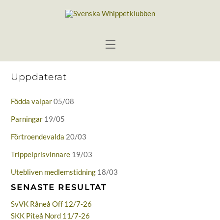
Skip
to
content
Menu
Uppdaterat
Födda valpar
05/08
Parningar
19/05
Förtroendevalda
20/03
Trippelprisvinnare
19/03
Utebliven medlemstidning
18/03
SENASTE RESULTAT
SvVK Råneå Off 12/7-26
SKK Piteå Nord 11/7-26