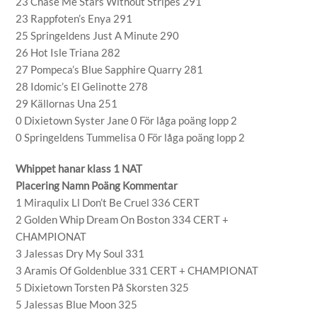
23 Chase Me Stars Without Stripes 291
23 Rappfoten’s Enya 291
25 Springeldens Just A Minute 290
26 Hot Isle Triana 282
27 Pompeca’s Blue Sapphire Quarry 281
28 Idomic’s El Gelinotte 278
29 Källornas Una 251
0 Dixietown Syster Jane 0 För låga poäng lopp 2
0 Springeldens Tummelisa 0 För låga poäng lopp 2
Whippet hanar klass 1 NAT
Placering Namn Poäng Kommentar
1 Miraqulix Ll Don’t Be Cruel 336 CERT
2 Golden Whip Dream On Boston 334 CERT +
CHAMPIONAT
3 Jalessas Dry My Soul 331
3 Aramis Of Goldenblue 331 CERT + CHAMPIONAT
5 Dixietown Torsten På Skorsten 325
5 Jalessas Blue Moon 325