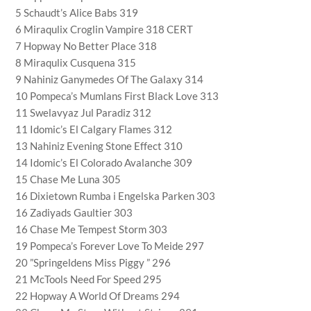
5 Schaudt’s Alice Babs 319
6 Miraqulix Croglin Vampire 318 CERT
7 Hopway No Better Place 318
8 Miraqulix Cusquena 315
9 Nahiniz Ganymedes Of The Galaxy 314
10 Pompeca’s Mumlans First Black Love 313
11 Swelavyaz Jul Paradiz 312
11 Idomic’s El Calgary Flames 312
13 Nahiniz Evening Stone Effect 310
14 Idomic’s El Colorado Avalanche 309
15 Chase Me Luna 305
16 Dixietown Rumba i Engelska Parken 303
16 Zadiyads Gaultier 303
16 Chase Me Tempest Storm 303
19 Pompeca’s Forever Love To Meide 297
20 ”Springeldens Miss Piggy ” 296
21 McTools Need For Speed 295
22 Hopway A World Of Dreams 294