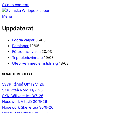
Skip to content
Menu
Uppdaterat
Födda valpar
05/08
Parningar
19/05
Förtroendevalda
20/03
Trippelprisvinnare
19/03
Utebliven medlemstidning
18/03
SENASTE RESULTAT
SvVK Råneå Off 12/7-26
SKK Piteå Nord 11/7-26
SKK Gällivare Int 3/7-26
Nosework Vittsjö 30/6-26
Nosework Skellefteå 30/6-26