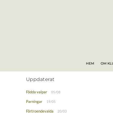
Skip
to
content
HEM
OM KL
Uppdaterat
Födda valpar
05/08
Parningar
19/05
Förtroendevalda
20/03