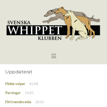
Skip
to
content
Menu
Uppdaterat
Födda valpar
05/08
Parningar
19/05
Förtroendevalda
20/03