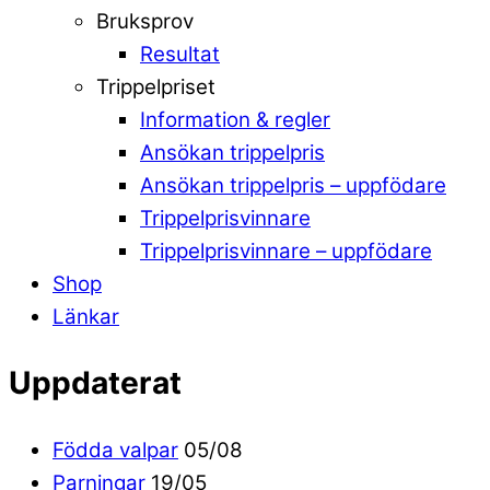
Bruksprov
Resultat
Trippelpriset
Information & regler
Ansökan trippelpris
Ansökan trippelpris – uppfödare
Trippelprisvinnare
Trippelprisvinnare – uppfödare
Shop
Länkar
Uppdaterat
Födda valpar
05/08
Parningar
19/05