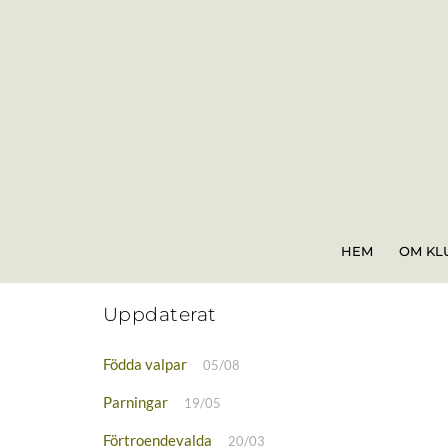
Skip
to
content
HEM
OM KL
Uppdaterat
Födda valpar
05/08
Parningar
19/05
Förtroendevalda
20/03