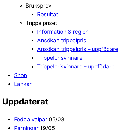
Bruksprov
Resultat
Trippelpriset
Information & regler
Ansökan trippelpris
Ansökan trippelpris – uppfödare
Trippelprisvinnare
Trippelprisvinnare – uppfödare
Shop
Länkar
Uppdaterat
Födda valpar
05/08
Parningar
19/05