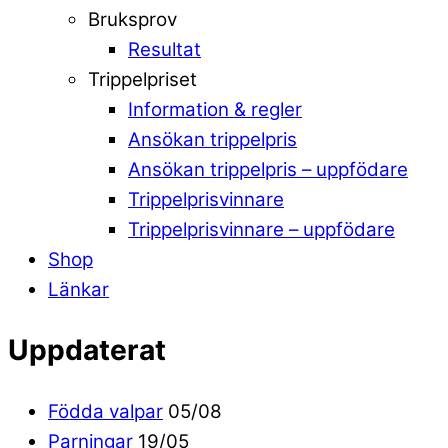
Bruksprov
Resultat
Trippelpriset
Information & regler
Ansökan trippelpris
Ansökan trippelpris – uppfödare
Trippelprisvinnare
Trippelprisvinnare – uppfödare
Shop
Länkar
Uppdaterat
Födda valpar
05/08
Parningar
19/05