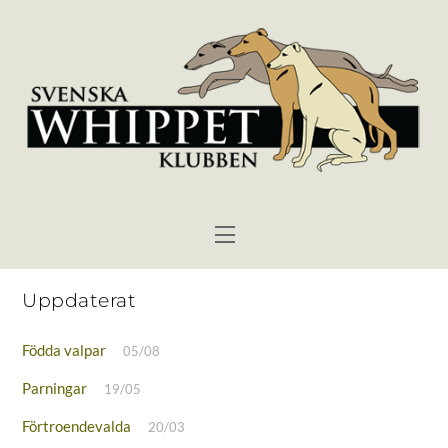
Skip
to
content
Menu
Uppdaterat
Födda valpar
05/08
Parningar
19/05
Förtroendevalda
20/03