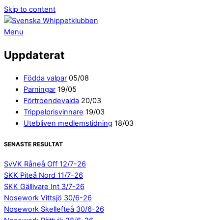
Skip to content
Menu
Uppdaterat
Födda valpar
05/08
Parningar
19/05
Förtroendevalda
20/03
Trippelprisvinnare
19/03
Utebliven medlemstidning
18/03
SENASTE RESULTAT
SvVK Råneå Off 12/7-26
SKK Piteå Nord 11/7-26
SKK Gällivare Int 3/7-26
Nosework Vittsjö 30/6-26
Nosework Skellefteå 30/6-26