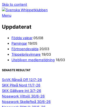
Skip to content
Menu
Uppdaterat
Födda valpar
05/08
Parningar
19/05
Förtroendevalda
20/03
Trippelprisvinnare
19/03
Utebliven medlemstidning
18/03
SENASTE RESULTAT
SvVK Råneå Off 12/7-26
SKK Piteå Nord 11/7-26
SKK Gällivare Int 3/7-26
Nosework Vittsjö 30/6-26
Nosework Skellefteå 30/6-26