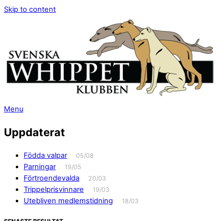
Skip to content
Menu
Uppdaterat
Födda valpar
05/08
Parningar
19/05
Förtroendevalda
20/03
Trippelprisvinnare
19/03
Utebliven medlemstidning
18/03