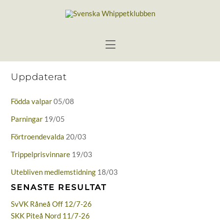
Skip
to
content
Menu
Uppdaterat
Födda valpar
05/08
Parningar
19/05
Förtroendevalda
20/03
Trippelprisvinnare
19/03
Utebliven medlemstidning
18/03
SENASTE RESULTAT
SvVK Råneå Off 12/7-26
SKK Piteå Nord 11/7-26