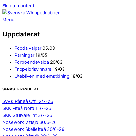
Skip to content
Menu
Uppdaterat
Födda valpar
05/08
Parningar
19/05
Förtroendevalda
20/03
Trippelprisvinnare
19/03
Utebliven medlemstidning
18/03
SENASTE RESULTAT
SvVK Råneå Off 12/7-26
SKK Piteå Nord 11/7-26
SKK Gällivare Int 3/7-26
Nosework Vittsjö 30/6-26
Nosework Skellefteå 30/6-26