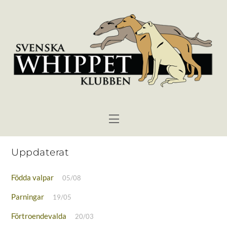
Skip
to
content
Menu
Uppdaterat
Födda valpar
05/08
Parningar
19/05
Förtroendevalda
20/03