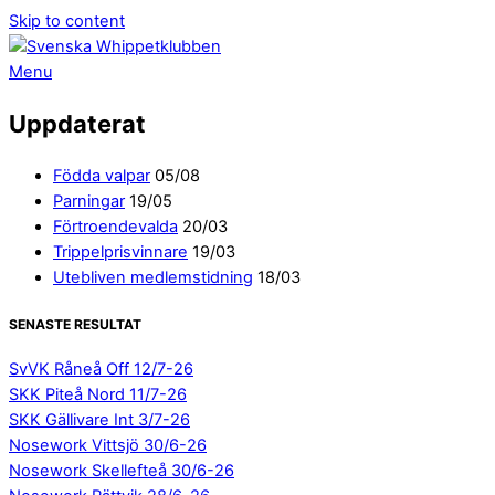
Skip to content
Menu
Uppdaterat
Födda valpar
05/08
Parningar
19/05
Förtroendevalda
20/03
Trippelprisvinnare
19/03
Utebliven medlemstidning
18/03
SENASTE RESULTAT
SvVK Råneå Off 12/7-26
SKK Piteå Nord 11/7-26
SKK Gällivare Int 3/7-26
Nosework Vittsjö 30/6-26
Nosework Skellefteå 30/6-26