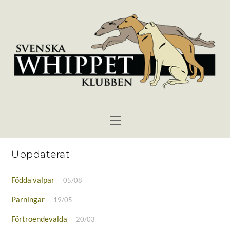
Skip
to
content
Menu
Uppdaterat
Födda valpar
05/08
Parningar
19/05
Förtroendevalda
20/03