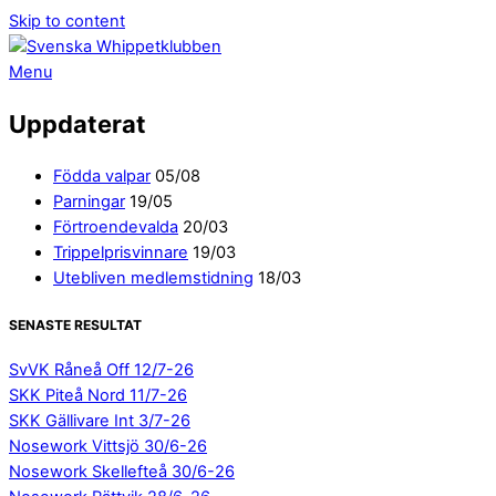
Skip to content
Menu
Uppdaterat
Födda valpar
05/08
Parningar
19/05
Förtroendevalda
20/03
Trippelprisvinnare
19/03
Utebliven medlemstidning
18/03
SENASTE RESULTAT
SvVK Råneå Off 12/7-26
SKK Piteå Nord 11/7-26
SKK Gällivare Int 3/7-26
Nosework Vittsjö 30/6-26
Nosework Skellefteå 30/6-26