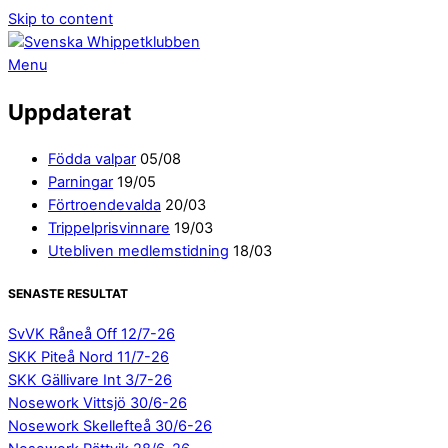
Skip to content
Menu
Uppdaterat
Födda valpar
05/08
Parningar
19/05
Förtroendevalda
20/03
Trippelprisvinnare
19/03
Utebliven medlemstidning
18/03
SENASTE RESULTAT
SvVK Råneå Off 12/7-26
SKK Piteå Nord 11/7-26
SKK Gällivare Int 3/7-26
Nosework Vittsjö 30/6-26
Nosework Skellefteå 30/6-26