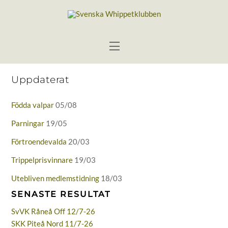
Skip
to
content
Menu
Uppdaterat
Födda valpar
05/08
Parningar
19/05
Förtroendevalda
20/03
Trippelprisvinnare
19/03
Utebliven medlemstidning
18/03
SENASTE RESULTAT
SvVK Råneå Off 12/7-26
SKK Piteå Nord 11/7-26