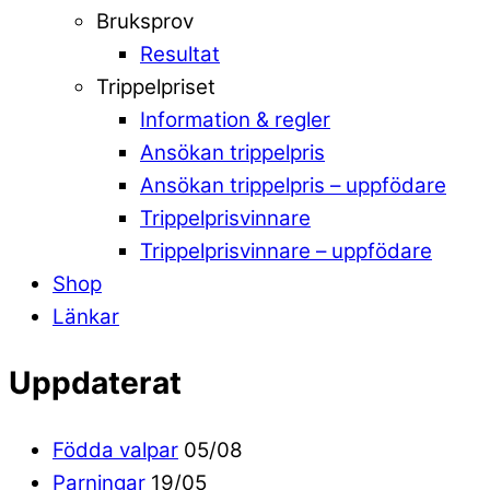
Bruksprov
Resultat
Trippelpriset
Information & regler
Ansökan trippelpris
Ansökan trippelpris – uppfödare
Trippelprisvinnare
Trippelprisvinnare – uppfödare
Shop
Länkar
Uppdaterat
Födda valpar
05/08
Parningar
19/05