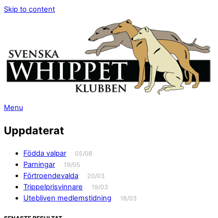
Skip to content
Menu
Uppdaterat
Födda valpar
05/08
Parningar
19/05
Förtroendevalda
20/03
Trippelprisvinnare
19/03
Utebliven medlemstidning
18/03