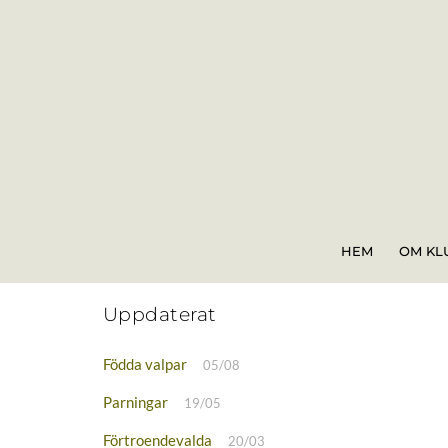
Skip
to
content
HEM
OM KL
Uppdaterat
Födda valpar
05/08
Parningar
19/05
Förtroendevalda
20/03