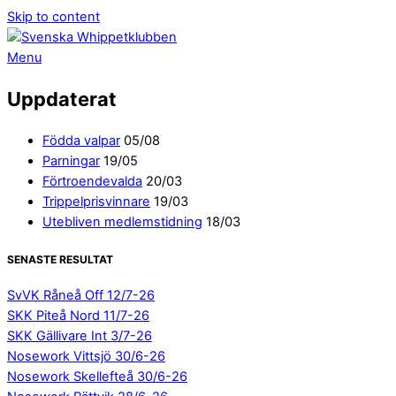
Skip to content
Menu
Uppdaterat
Födda valpar
05/08
Parningar
19/05
Förtroendevalda
20/03
Trippelprisvinnare
19/03
Utebliven medlemstidning
18/03
SENASTE RESULTAT
SvVK Råneå Off 12/7-26
SKK Piteå Nord 11/7-26
SKK Gällivare Int 3/7-26
Nosework Vittsjö 30/6-26
Nosework Skellefteå 30/6-26