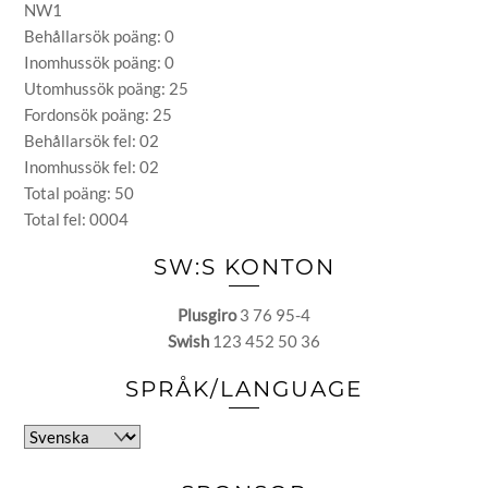
NW1
Behållarsök poäng: 0
Inomhussök poäng: 0
Utomhussök poäng: 25
Fordonsök poäng: 25
Behållarsök fel: 02
Inomhussök fel: 02
Total poäng: 50
Total fel: 0004
SW:S KONTON
Plusgiro
3 76 95-4
Swish
123 452 50 36
SPRÅK/LANGUAGE
Välj
ett
språk