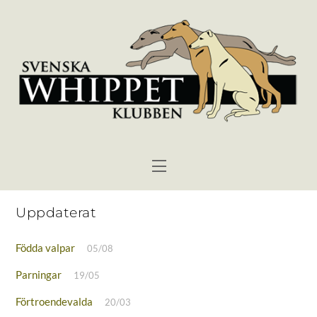
Skip
to
content
Menu
Uppdaterat
Födda valpar
05/08
Parningar
19/05
Förtroendevalda
20/03