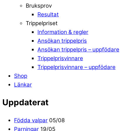
Bruksprov
Resultat
Trippelpriset
Information & regler
Ansökan trippelpris
Ansökan trippelpris – uppfödare
Trippelprisvinnare
Trippelprisvinnare – uppfödare
Shop
Länkar
Uppdaterat
Födda valpar
05/08
Parningar
19/05