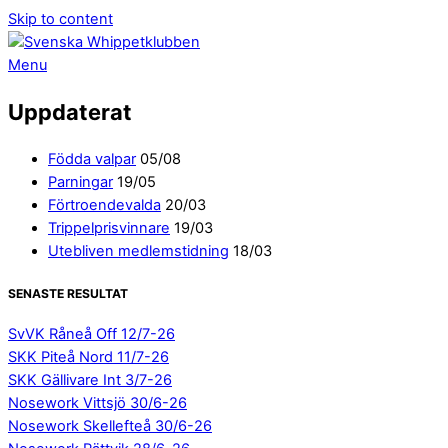
Skip to content
Menu
Uppdaterat
Födda valpar
05/08
Parningar
19/05
Förtroendevalda
20/03
Trippelprisvinnare
19/03
Utebliven medlemstidning
18/03
SENASTE RESULTAT
SvVK Råneå Off 12/7-26
SKK Piteå Nord 11/7-26
SKK Gällivare Int 3/7-26
Nosework Vittsjö 30/6-26
Nosework Skellefteå 30/6-26