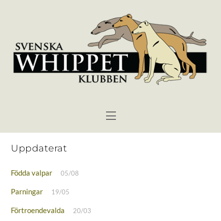
Skip
to
content
Menu
Uppdaterat
Födda valpar
05/08
Parningar
19/05
Förtroendevalda
20/03