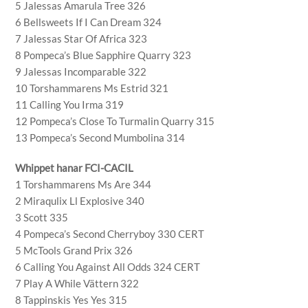
5 Jalessas Amarula Tree 326
6 Bellsweets If I Can Dream 324
7 Jalessas Star Of Africa 323
8 Pompeca’s Blue Sapphire Quarry 323
9 Jalessas Incomparable 322
10 Torshammarens Ms Estrid 321
11 Calling You Irma 319
12 Pompeca’s Close To Turmalin Quarry 315
13 Pompeca’s Second Mumbolina 314
Whippet hanar FCI-CACIL
1 Torshammarens Ms Are 344
2 Miraqulix Ll Explosive 340
3 Scott 335
4 Pompeca’s Second Cherryboy 330 CERT
5 McTools Grand Prix 326
6 Calling You Against All Odds 324 CERT
7 Play A While Vättern 322
8 Tappinskis Yes Yes 315