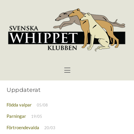
Skip
to
content
Menu
Uppdaterat
Födda valpar
05/08
Parningar
19/05
Förtroendevalda
20/03