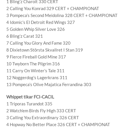
1 Bling’z Charoit 330 CERT
2 Calling You Konrad 329 CERT + CHAMPIONAT
3 Pompeca’s Second Meidolina 328 CERT + CHAMPIONAT
4 Idomic’s El Detroit Red Wings 327
5 Golden Whip Silver Love 326
6 Bling’z Carat 321
7 Calling You Glory And Fame 320
8 Dixietown Största Skvallret I Stan 319
9 Fierce Fireball Gold Mine 317
10 Twyborn The Pilgrim 316
11 Carry On Winter’s Tale 311
12 Noggerdog’s Lagerkrans 311
13 Pompeca’s Olive Majatica Ferrandina 303
Whippet tikar FCI-CACIL
1 Triporas Turandot 335
2 Watch’em Birds Fly High 333 CERT
3 Calling You Extraordinary 326 CERT
4 Hopway No Better Place 326 CERT + CHAMPIONAT