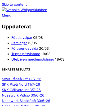
Skip to content
Menu
Uppdaterat
Födda valpar
05/08
Parningar
19/05
Förtroendevalda
20/03
Trippelprisvinnare
19/03
Utebliven medlemstidning
18/03
SENASTE RESULTAT
SvVK Råneå Off 12/7-26
SKK Piteå Nord 11/7-26
SKK Gällivare Int 3/7-26
Nosework Vittsjö 30/6-26
Nosework Skellefteå 30/6-26