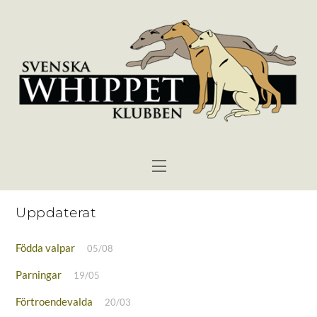
Skip
to
content
Menu
Uppdaterat
Födda valpar
05/08
Parningar
19/05
Förtroendevalda
20/03