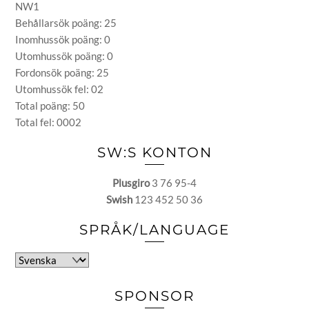
NW1
Behållarsök poäng: 25
Inomhussök poäng: 0
Utomhussök poäng: 0
Fordonsök poäng: 25
Utomhussök fel: 02
Total poäng: 50
Total fel: 0002
SW:S KONTON
Plusgiro
3 76 95-4
Swish
123 452 50 36
SPRÅK/LANGUAGE
Välj
ett
språk
SPONSOR