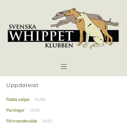
Skip
to
content
Menu
Uppdaterat
Födda valpar
05/08
Parningar
19/05
Förtroendevalda
20/03