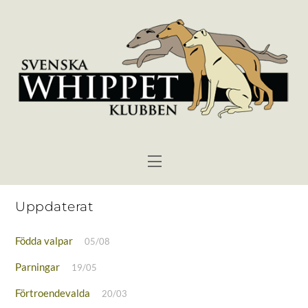
Skip
to
content
Menu
Uppdaterat
Födda valpar
05/08
Parningar
19/05
Förtroendevalda
20/03