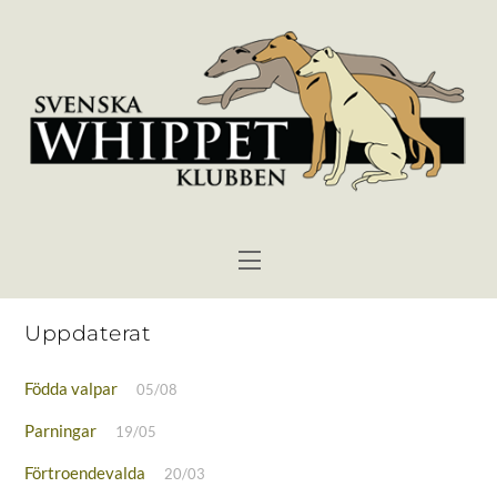
Skip
to
content
Menu
Uppdaterat
Födda valpar
05/08
Parningar
19/05
Förtroendevalda
20/03