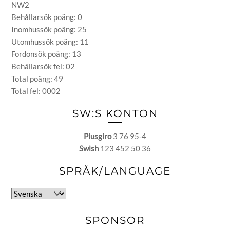
NW2
Behållarsök poäng: 0
Inomhussök poäng: 25
Utomhussök poäng: 11
Fordonsök poäng: 13
Behållarsök fel: 02
Total poäng: 49
Total fel: 0002
SW:S KONTON
Plusgiro
3 76 95-4
Swish
123 452 50 36
SPRÅK/LANGUAGE
Välj
ett
språk
SPONSOR