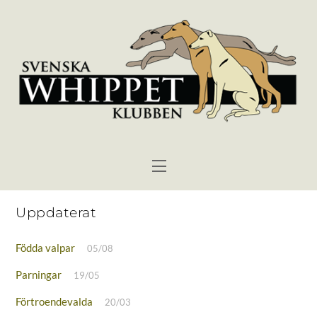
Skip
to
content
Menu
Uppdaterat
Födda valpar
05/08
Parningar
19/05
Förtroendevalda
20/03