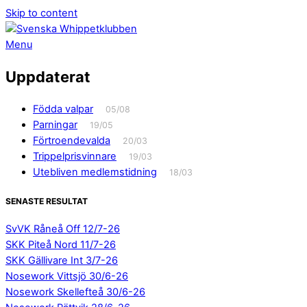
Skip to content
Menu
Uppdaterat
Födda valpar
05/08
Parningar
19/05
Förtroendevalda
20/03
Trippelprisvinnare
19/03
Utebliven medlemstidning
18/03
SENASTE RESULTAT
SvVK Råneå Off 12/7-26
SKK Piteå Nord 11/7-26
SKK Gällivare Int 3/7-26
Nosework Vittsjö 30/6-26
Nosework Skellefteå 30/6-26