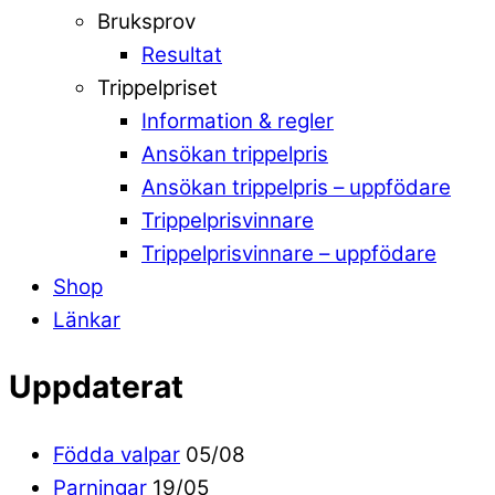
Bruksprov
Resultat
Trippelpriset
Information & regler
Ansökan trippelpris
Ansökan trippelpris – uppfödare
Trippelprisvinnare
Trippelprisvinnare – uppfödare
Shop
Länkar
Uppdaterat
Födda valpar
05/08
Parningar
19/05