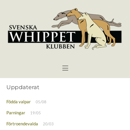
Skip
to
content
Menu
Uppdaterat
Födda valpar
05/08
Parningar
19/05
Förtroendevalda
20/03