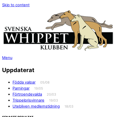
Skip to content
Menu
Uppdaterat
Födda valpar
05/08
Parningar
19/05
Förtroendevalda
20/03
Trippelprisvinnare
19/03
Utebliven medlemstidning
18/03